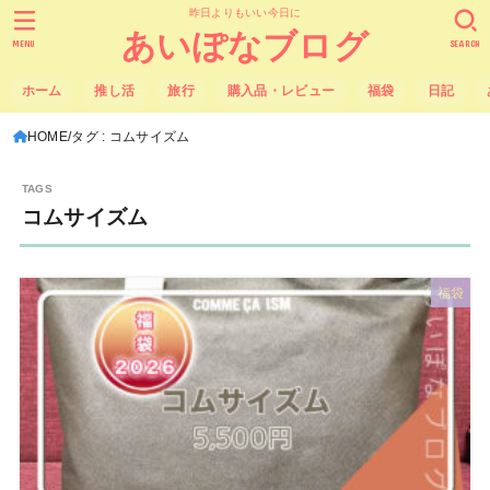
昨日よりもいい今日に
あいぽなブログ
MENU
SEARCH
ホーム
推し活
旅行
購入品・レビュー
福袋
日記
HOME
タグ : コムサイズム
コムサイズム
福袋