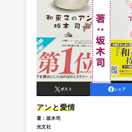
ポスト
シェア
アンと愛情
著：坂木司
光文社