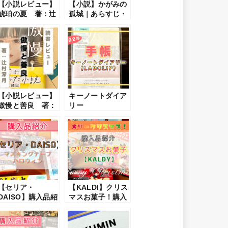
【小説レビュー】
【小説】かがみの
琥珀の夏 著：辻
孤城｜あらすじ・
村深月｜あらす
感想・レビュー｜
じ・感想・レビュ
最後まで一気に読
ー
んだ本！
【小説レビュー】
キーノートダイア
傲慢と善良 著：
リー
辻村深月｜あらす
（LABCLIP）｜
じ・感想・レビュ
2022年の手帳を選
ー
ぶ
【セリア・
【KALDI】クリス
DAISO】購入品紹
マスお菓子！購入
介｜2022年ハロウ
品紹介！｜アドベ
ィン・マスキング
ントカレンダー・
テープ
ビスケット等！