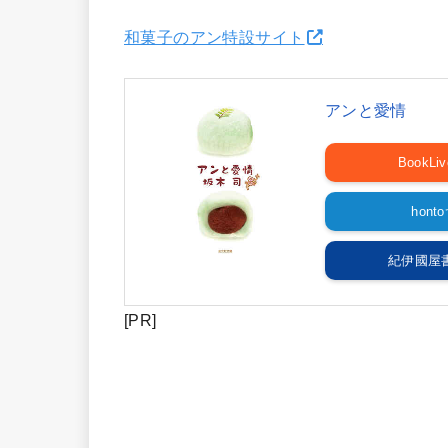
和菓子のアン特設サイト
アンと愛情
BookLiv
honto
紀伊國屋
[PR]