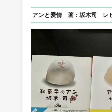
アンと愛情 著：坂木司 レ