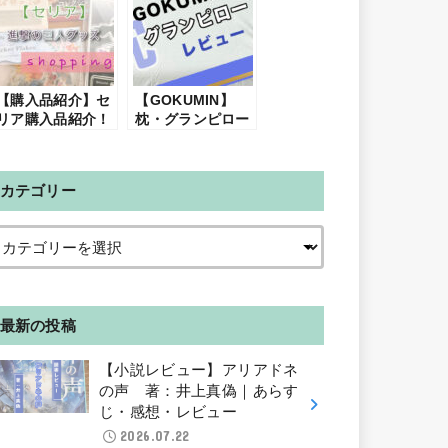
【購入品紹介】セ
【GOKUMIN】
リア購入品紹介！
枕・グランピロー
進撃の巨人グッズ
を購入！【レビュ
再販！？｜2023年
ー】コスパ最強の
1月
安眠枕！
カテゴリー
最新の投稿
【小説レビュー】アリアドネ
の声 著：井上真偽｜あらす
じ・感想・レビュー
2026.07.22